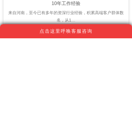
10年工作经验
来自河南，至今已有多年的资深行业经验，积累高端客户群体数
名，从1…
点击这里呼唤客服咨询
联络方式
选择南京上门推拿服务流程非常简单快捷： 1. 通过官方网站☎
联络客服; 2. 选择项目; 3. 核对地址; 4. 等待人员到达。
13061249528
（微信同号）
13061249528