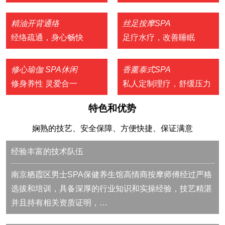
精油开背通络
丝足按摩SPA
经络疏通，身心畅快
足疗水疗，改善睡眠
修心瑜伽 SPA休闲
香薰泰式SPA
修身养性 灵爱合一
私人定制理疗，舒缓压力
特色和优势
娴熟的技艺、安全保障、方便快捷、保证满意
经验丰富的技术队伍
南京栖霞区男士SPA保健养生馆高情商按摩师傅经过严格
选拔和培训，具备深厚的行业知识和实操经验，技艺精湛
并且持有相关资质证明，…